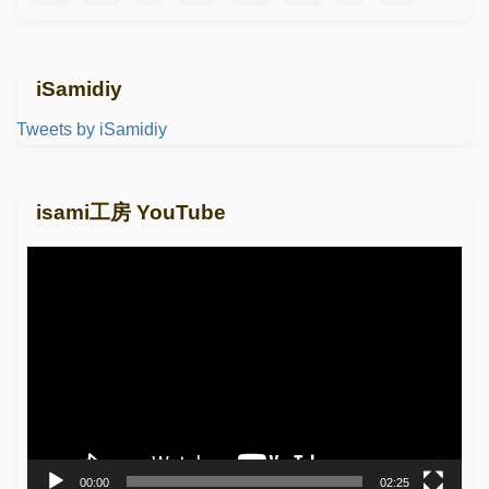
iSamidiy
Tweets by iSamidiy
isami工房 YouTube
動
画
プ
レ
ー
ヤ
ー
00:00
02:25