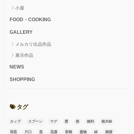
小屋
FOOD・COOKING
GALLERY
メルカリ出品作品
展示作品
NEWS
SHOPPING
タグ
カップ
スプーン
マグ
壁
壺
徳利
植木鉢
深皿
片口
皿
花器
茶碗
蓋物
鉢
雑貨