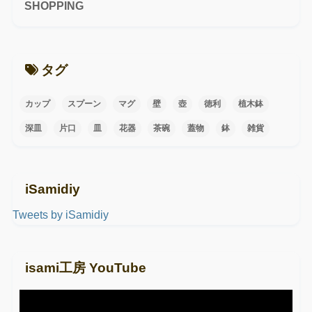
SHOPPING
タグ
カップ
スプーン
マグ
壁
壺
徳利
植木鉢
深皿
片口
皿
花器
茶碗
蓋物
鉢
雑貨
iSamidiy
Tweets by iSamidiy
isami工房 YouTube
動