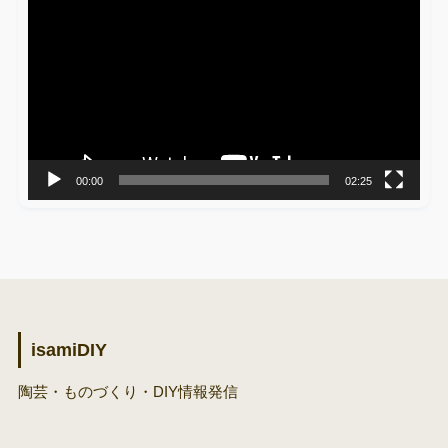
画
プ
レ
ー
ヤ
ー
00:00
02:25
isamiDIY
陶芸・ものづくり・DIY情報発信