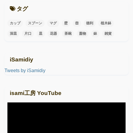
タグ
カップ
スプーン
マグ
壁
壺
徳利
植木鉢
深皿
片口
皿
花器
茶碗
蓋物
鉢
雑貨
iSamidiy
Tweets by iSamidiy
isami工房 YouTube
動
画
プ
レ