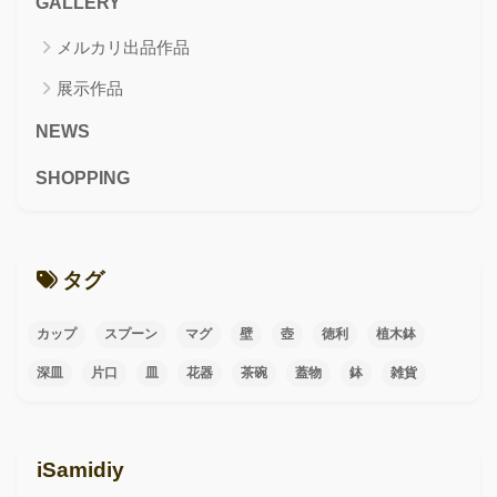
GALLERY
メルカリ出品作品
展示作品
NEWS
SHOPPING
タグ
カップ
スプーン
マグ
壁
壺
徳利
植木鉢
深皿
片口
皿
花器
茶碗
蓋物
鉢
雑貨
iSamidiy