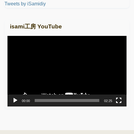
Tweets by iSamidiy
isami工房 YouTube
動
画
プ
レ
ー
ヤ
ー
00:00
02:25