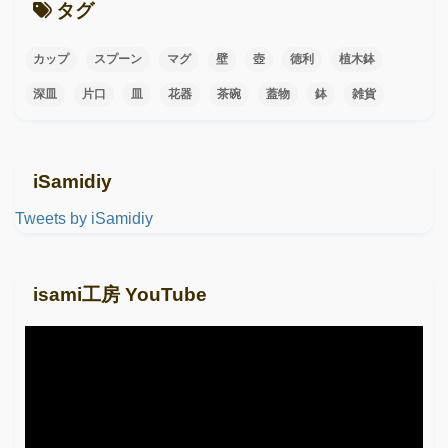
タグ
カップ
スプーン
マグ
壁
壺
徳利
植木鉢
深皿
片口
皿
花器
茶碗
蓋物
鉢
雑貨
iSamidiy
Tweets by iSamidiy
isami工房 YouTube
動
画
プ
レ