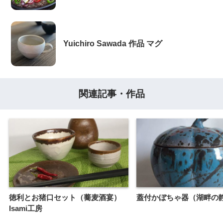
Yuichiro Sawada 作品 マグ
関連記事・作品
徳利とお猪口セット（蕎麦酒宴）
蓋付かぼちゃ器（湖畔の
Isami工房