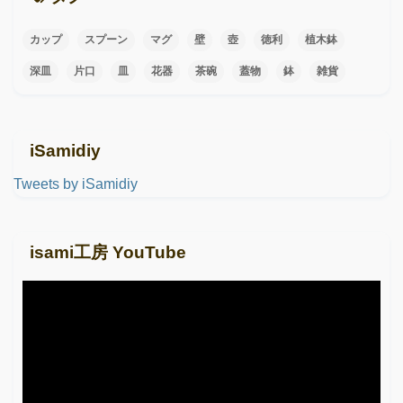
カップ
スプーン
マグ
壁
壺
徳利
植木鉢
深皿
片口
皿
花器
茶碗
蓋物
鉢
雑貨
iSamidiy
Tweets by iSamidiy
isami工房 YouTube
動
画
プ
レ
ー