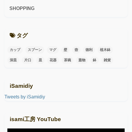
SHOPPING
タグ
カップ
スプーン
マグ
壁
壺
徳利
植木鉢
深皿
片口
皿
花器
茶碗
蓋物
鉢
雑貨
iSamidiy
Tweets by iSamidiy
isami工房 YouTube