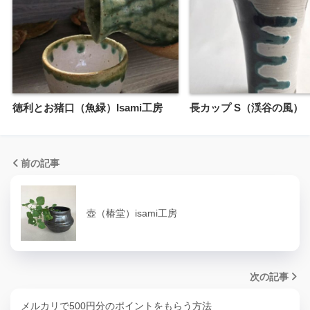
徳利とお猪口（魚緑）Isami工房
長カップ S（渓谷の風）
前の記事
壺（椿堂）isami工房
次の記事
メルカリで500円分のポイントをもらう方法