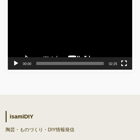
動
画
プ
レ
ー
ヤ
ー
00:00
02:25
isamiDIY
陶芸・ものづくり・DIY情報発信